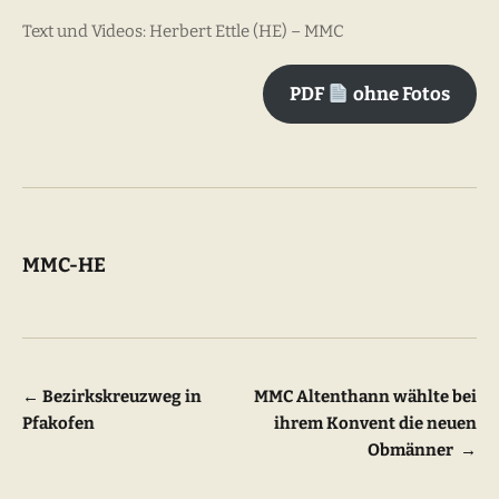
Text und Videos: Herbert Ettle (HE) – MMC
PDF
ohne Fotos
MMC-HE
Beitragsnavigation
←
Bezirkskreuzweg in
MMC Altenthann wählte bei
Pfakofen
ihrem Konvent die neuen
Obmänner
→