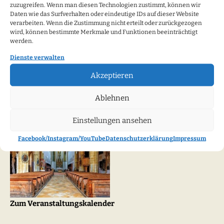
zuzugreifen. Wenn man diesen Technologien zustimmt, können wir
Neueste Beiträge
Daten wie das Surfverhalten oder eindeutige IDs auf dieser Website
verarbeiten. Wenn die Zustimmung nicht erteilt oder zurückgezogen
wird, können bestimmte Merkmale und Funktionen beeinträchtigt
werden.
Bezirk VI: Konvent des Bezirks VI St. Michael Paring in
Rohr
Dienste verwalten
Akzeptieren
Ablehnen
Veranstaltungskalender
Einstellungen ansehen
Facebook/Instagram/YouTube
Datenschutzerklärung
Impressum
Zum Veranstaltungskalender