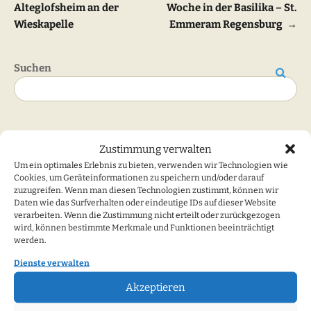
Alteglofsheim an der
Woche in der Basilika – St.
Wieskapelle
Emmeram Regensburg
→
Suchen
Suchen
Zustimmung verwalten
Meldeformulare
Um ein optimales Erlebnis zu bieten, verwenden wir Technologien wie
Cookies, um Geräteinformationen zu speichern und/oder darauf
zuzugreifen. Wenn man diesen Technologien zustimmt, können wir
Ich will Mitglied werden
Daten wie das Surfverhalten oder eindeutige IDs auf dieser Website
Newsletter - Anmeldung
verarbeiten. Wenn die Zustimmung nicht erteilt oder zurückgezogen
Fehler/Anregungen
wird, können bestimmte Merkmale und Funktionen beeinträchtigt
werden.
Dienste verwalten
Kategorien
Akzeptieren