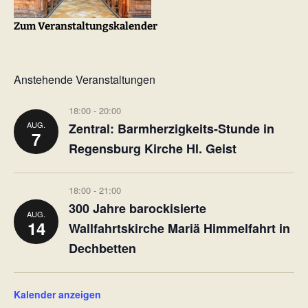
Zum Veranstaltungskalender
Anstehende Veranstaltungen
18:00
-
20:00
AUG.
Zentral: Barmherzigkeits-Stunde in
7
Regensburg Kirche Hl. Geist
18:00
-
21:00
300 Jahre barockisierte
AUG.
14
Wallfahrtskirche Mariä Himmelfahrt in
Dechbetten
Kalender anzeigen