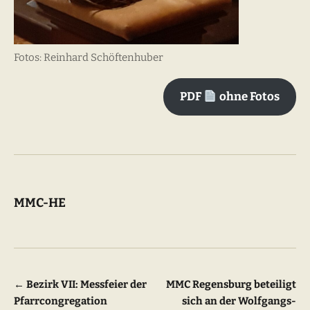
Fotos: Reinhard Schöftenhuber
PDF
ohne Fotos
MMC-HE
Beitragsnavigation
←
Bezirk VII: Messfeier der
MMC Regensburg beteiligt
Pfarrcongregation
sich an der Wolfgangs-