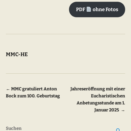
PDF
ohne Fotos
MMC-HE
Beitragsnavigation
←
MMC gratuliert Anton
Jahreseröffnung mit einer
Bock zum 100. Geburtstag
Eucharistischen
Anbetungsstunde am 1.
Januar 2025
→
Suchen