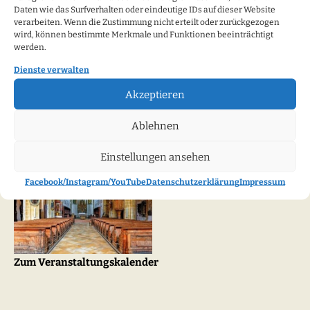
Daten wie das Surfverhalten oder eindeutige IDs auf dieser Website
verarbeiten. Wenn die Zustimmung nicht erteilt oder zurückgezogen
wird, können bestimmte Merkmale und Funktionen beeinträchtigt
Bezirk VI: Konvent des Bezirks VI St. Michael Paring in
werden.
Rohr
Dienste verwalten
Akzeptieren
Veranstaltungskalender
Ablehnen
Einstellungen ansehen
Facebook/Instagram/YouTube
Datenschutzerklärung
Impressum
Zum Veranstaltungskalender