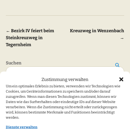
Beitragsnavigation
←
Bezirk IV feiert beim
Kreuzweg in Wenzenbach
Steinkreuzweg in
→
Tegernheim
Suchen
Suchen
Zustimmung verwalten
Um ein optimales Erlebnis zu bieten, verwenden wir Technologien wie
Cookies, um Geräteinformationen zu speichern und/oder darauf
zuzugreifen. Wenn man diesen Technologien zustimmt, können wir
Meldeformulare
Daten wie das Surfverhalten oder eindeutige IDs auf dieser Website
verarbeiten. Wenn die Zustimmung nicht erteilt oder zurückgezogen
wird, können bestimmte Merkmale und Funktionen beeinträchtigt
Ich will Mitglied werden
werden.
Newsletter - Anmeldung
Dienste verwalten
Fehler/Anregungen