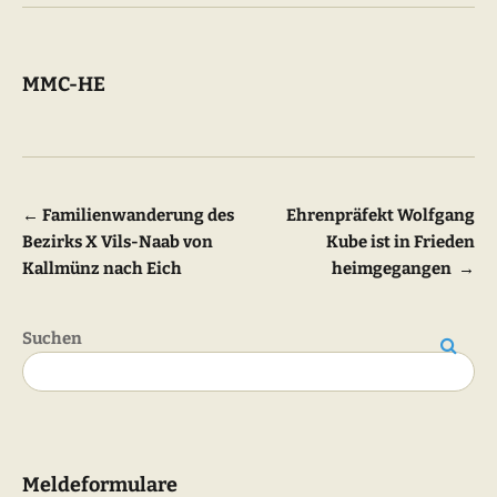
MMC-HE
Beitragsnavigation
←
Familienwanderung des
Ehrenpräfekt Wolfgang
Bezirks X Vils-Naab von
Kube ist in Frieden
Kallmünz nach Eich
heimgegangen
→
Suchen
Suchen
Meldeformulare