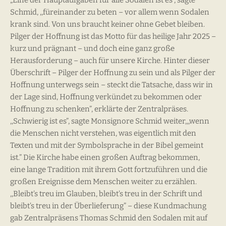
„Eine der Hauptaufgaben für alle Sodalen ist es”, sagte
Schmid, ,,füreinander zu beten – vor allem wenn Sodalen
krank sind. Von uns braucht keiner ohne Gebet bleiben.
Pilger der Hoffnung ist das Motto für das heilige Jahr 2025 –
kurz und prägnant – und doch eine ganz große
Herausforderung – auch für unsere Kirche. Hinter dieser
Überschrift – Pilger der Hoffnung zu sein und als Pilger der
Hoffnung unterwegs sein – steckt die Tatsache, dass wir in
der Lage sind, Hoffnung verkündet zu bekommen oder
Hoffnung zu schenken”, erklärte der Zentralpräses.
,,Schwierig ist es”, sagte Monsignore Schmid weiter,,,wenn
die Menschen nicht verstehen, was eigentlich mit den
Texten und mit der Symbolsprache in der Bibel gemeint
ist.” Die Kirche habe einen großen Auftrag bekommen,
eine lange Tradition mit ihrem Gott fortzuführen und die
großen Ereignisse dem Menschen weiter zu erzählen.
,,Bleibt’s treu im Glauben, bleibt’s treu in der Schrift und
bleibt’s treu in der Überlieferung” – diese Kundmachung
gab Zentralpräsens Thomas Schmid den Sodalen mit auf