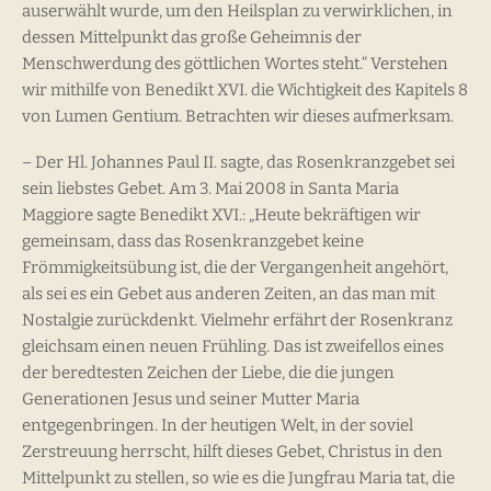
auserwählt wurde, um den Heilsplan zu verwirklichen, in
dessen Mittelpunkt das große Geheimnis der
Menschwerdung des göttlichen Wortes steht.“ Verstehen
wir mithilfe von Benedikt XVI. die Wichtigkeit des Kapitels 8
von Lumen Gentium. Betrachten wir dieses aufmerksam.
– Der Hl. Johannes Paul II. sagte, das Rosenkranzgebet sei
sein liebstes Gebet. Am 3. Mai 2008 in Santa Maria
Maggiore sagte Benedikt XVI.: „Heute bekräftigen wir
gemeinsam, dass das Rosenkranzgebet keine
Frömmigkeitsübung ist, die der Vergangenheit angehört,
als sei es ein Gebet aus anderen Zeiten, an das man mit
Nostalgie zurückdenkt. Vielmehr erfährt der Rosenkranz
gleichsam einen neuen Frühling. Das ist zweifellos eines
der beredtesten Zeichen der Liebe, die die jungen
Generationen Jesus und seiner Mutter Maria
entgegenbringen. In der heutigen Welt, in der soviel
Zerstreuung herrscht, hilft dieses Gebet, Christus in den
Mittelpunkt zu stellen, so wie es die Jungfrau Maria tat, die