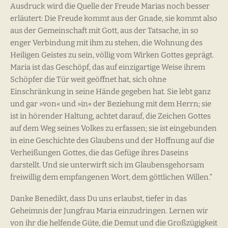
Ausdruck wird die Quelle der Freude Marias noch besser
erläutert: Die Freude kommt aus der Gnade, sie kommt also
aus der Gemeinschaft mit Gott, aus der Tatsache, in so
enger Verbindung mit ihm zu stehen, die Wohnung des
Heiligen Geistes zu sein, völlig vom Wirken Gottes geprägt.
Maria ist das Geschöpf, das auf einzigartige Weise ihrem
Schöpfer die Tür weit geöffnet hat, sich ohne
Einschränkung in seine Hände gegeben hat. Sie lebt ganz
und gar »von« und »in« der Beziehung mit dem Herrn; sie
ist in hörender Haltung, achtet darauf, die Zeichen Gottes
auf dem Weg seines Volkes zu erfassen; sie ist eingebunden
in eine Geschichte des Glaubens und der Hoffnung auf die
Verheißungen Gottes, die das Gefüge ihres Daseins
darstellt. Und sie unterwirft sich im Glaubensgehorsam
freiwillig dem empfangenen Wort, dem göttlichen Willen.“
Danke Benedikt, dass Du uns erlaubst, tiefer in das
Geheimnis der Jungfrau Maria einzudringen. Lernen wir
von ihr die helfende Güte, die Demut und die Großzügigkeit