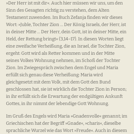
»Der Herr ist mit dir«. Auch hier müssen wir uns, um den
Sinn des Gesagten richtig zu verstehen, dem Alten
Testament zuwenden. Im Buch Zefanja finden wir dieses
Wort: »Juble, Tochter Zion … Der König Israels, der Herr, ist
in deiner Mitte … Der Herr, dein Gott, ist in deiner Mitte, ein
Held, der Rettung bringt« (3,14–17). In diesen Worten liegt
eine zweifache Verheißung, die an Israel, die Tochter Zion,
ergeht: Gott wird als Retter kommen und in der Mitte
seines Volkes Wohnung nehmen, im Schoß der Tochter
Zion. Im Zwiegespräch zwischen dem Engel und Maria
erfüllt sich genau diese Verheißung: Maria wird
gleichgesetzt mit dem Volk, mit dem Gott den Bund
geschlossen hat, sie ist wirklich die Tochter Zion in Person;
in ihr erfüllt sich die Erwartung der endgültigen Ankunft
Gottes, in ihr nimmt der lebendige Gott Wohnung.
Im Gruß des Engels wird Maria »Gnadenvolle« genannt; im
Griechischen hat der Begriff »Gnade«, »charis«, dieselbe
sprachliche Wurzel wie das Wort »Freude«. Auch in diesem