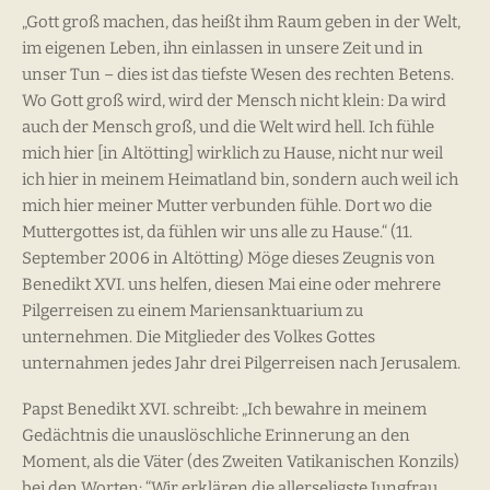
„Gott groß machen, das heißt ihm Raum geben in der Welt,
im eigenen Leben, ihn einlassen in unsere Zeit und in
unser Tun – dies ist das tiefste Wesen des rechten Betens.
Wo Gott groß wird, wird der Mensch nicht klein: Da wird
auch der Mensch groß, und die Welt wird hell. Ich fühle
mich hier [in Altötting] wirklich zu Hause, nicht nur weil
ich hier in meinem Heimatland bin, sondern auch weil ich
mich hier meiner Mutter verbunden fühle. Dort wo die
Muttergottes ist, da fühlen wir uns alle zu Hause.“ (11.
September 2006 in Altötting) Möge dieses Zeugnis von
Benedikt XVI. uns helfen, diesen Mai eine oder mehrere
Pilgerreisen zu einem Mariensanktuarium zu
unternehmen. Die Mitglieder des Volkes Gottes
unternahmen jedes Jahr drei Pilgerreisen nach Jerusalem.
Papst Benedikt XVI. schreibt: „Ich bewahre in meinem
Gedächtnis die unauslöschliche Erinnerung an den
Moment, als die Väter (des Zweiten Vatikanischen Konzils)
bei den Worten: “Wir erklären die allerseligste Jungfrau