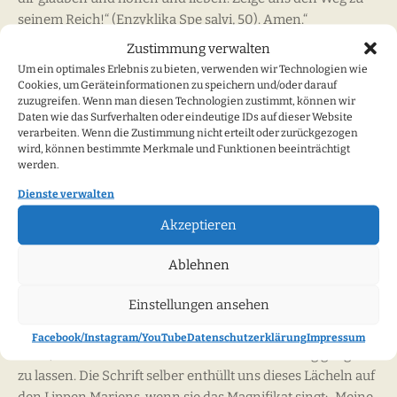
seinem Reich!“ (Enzyklika Spe salvi, 50). Amen.“
Zustimmung verwalten
Benedikt XVI. hielt am 15. September 2008 in Lourdes eine
Um ein optimales Erlebnis zu bieten, verwenden wir Technologien wie
bewegende Predigt: „So haben die Christen auf Anregung
Cookies, um Geräteinformationen zu speichern und/oder darauf
des inspirierten Wortes der Schrift seit jeher das Lächeln
zuzugreifen. Wenn man diesen Technologien zustimmt, können wir
Daten wie das Surfverhalten oder eindeutige IDs auf dieser Website
Unserer Lieben Frau gesucht, jenes Lächeln, das die
verarbeiten. Wenn die Zustimmung nicht erteilt oder zurückgezogen
Künstler im Mittelalter so wunderbar darzustellen und zur
wird, können bestimmte Merkmale und Funktionen beeinträchtigt
Geltung zu bringen wussten. Dieses Lächeln Mariens gilt
werden.
allen; es richtet sich jedoch ganz besonders an die
Dienste verwalten
Leidenden, damit sie darin Trost und Linderung finden
Akzeptieren
können. Das Lächeln Mariens zu suchen, ist keine Frage
eines frommen oder altmodischen Sentimentalismus; es
Ablehnen
ist vielmehr der zutreffende Ausdruck der lebendigen und
tief menschlichen Beziehung, die uns mit derjenigen
Einstellungen ansehen
verbindet, die uns Christus zur Mutter gegeben hat. Der
Wunsch, dieses Lächeln der Jungfrau zu betrachten, heißt
Facebook/Instagram/YouTube
Datenschutzerklärung
Impressum
nicht, sich von einer unkontrollierten Einbildung gängeln
zu lassen. Die Schrift selber enthüllt uns dieses Lächeln auf
den Lippen Mariens, wenn sie das Magnifikat singt: „Meine