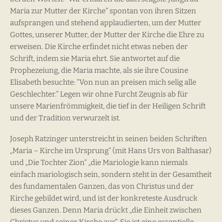
Maria zur Mutter der Kirche” spontan von ihren Sitzen
aufsprangen und stehend applaudierten, um der Mutter
Gottes, unserer Mutter, der Mutter der Kirche die Ehre zu
erweisen. Die Kirche erfindet nicht etwas neben der
Schrift, indem sie Maria ehrt. Sie antwortet auf die
Prophezeiung, die Maria machte, als sie ihre Cousine
Elisabeth besuchte: “Von nun an preisen mich selig alle
Geschlechter.” Legen wir ohne Furcht Zeugnis ab für
unsere Marienfrömmigkeit, die tief in der Heiligen Schrift
und der Tradition verwurzelt ist.
Joseph Ratzinger unterstreicht in seinen beiden Schriften
„Maria – Kirche im Ursprung“ (mit Hans Urs von Balthasar)
und „Die Tochter Zion“ „die Mariologie kann niemals
einfach mariologisch sein, sondern steht in der Gesamtheit
des fundamentalen Ganzen, das von Christus und der
Kirche gebildet wird, und ist der konkreteste Ausdruck
dieses Ganzen. Denn Maria drückt „die Einheit zwischen
Christus und seiner Kirche aus“. Sie ist eine essentielle,