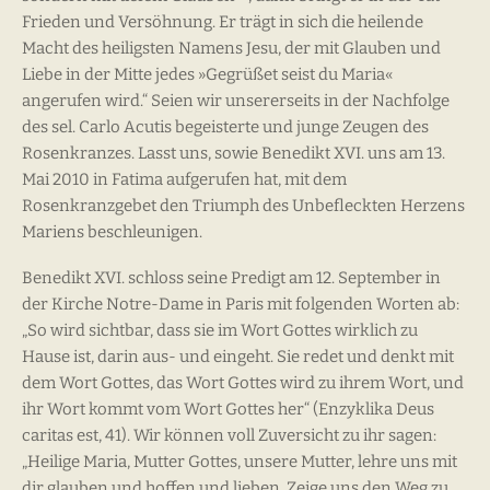
Frieden und Versöhnung. Er trägt in sich die heilende
Macht des heiligsten Namens Jesu, der mit Glauben und
Liebe in der Mitte jedes »Gegrüßet seist du Maria«
angerufen wird.“ Seien wir unsererseits in der Nachfolge
des sel. Carlo Acutis begeisterte und junge Zeugen des
Rosenkranzes. Lasst uns, sowie Benedikt XVI. uns am 13.
Mai 2010 in Fatima aufgerufen hat, mit dem
Rosenkranzgebet den Triumph des Unbefleckten Herzens
Mariens beschleunigen.
Benedikt XVI. schloss seine Predigt am 12. September in
der Kirche Notre-Dame in Paris mit folgenden Worten ab:
„So wird sichtbar, dass sie im Wort Gottes wirklich zu
Hause ist, darin aus- und eingeht. Sie redet und denkt mit
dem Wort Gottes, das Wort Gottes wird zu ihrem Wort, und
ihr Wort kommt vom Wort Gottes her“ (Enzyklika Deus
caritas est, 41). Wir können voll Zuversicht zu ihr sagen:
„Heilige Maria, Mutter Gottes, unsere Mutter, lehre uns mit
dir glauben und hoffen und lieben. Zeige uns den Weg zu