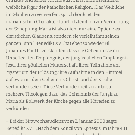
weibliche Figur der katholischen Religion: „Das Weibliche
im Glauben zu verwerfen, sprich konkret den
marianischen Charakter, führt letztendlich zur Verneinung
der Schöpfung. Maria ist also nicht nur eine Option des
christlichen Glaubens, sondern sie verleiht ihm seinen
ganzen Sinn.“ Benedikt XVI. hat ebenso wie der Hl.
Johannes Paul II. verstanden, dass die Geheimnisse der
Unbefleckten Empfängnis, der jungfräulichen Empfängnis
Jesu, ihrer göttlichen Mutterschaft, ihrer Teilnahme am
Mysterium der Erlösung, ihre Aufnahme in den Himmel
auf ewig mit dem Geheimnis Christi und der Kirche
verbunden seien. Diese Verbundenheit veranlasste
mehrere Theologen dazu, das Geheimnis der Jungfrau
Maria als Bollwerk der Kirche gegen alle Häresien zu
verkünden.
– Bei der Mittwochsaudienz vom 2. Januar 2008 sagte
Benedikt XVI.: „Nach dem Konzil von Ephesus im Jahre 431