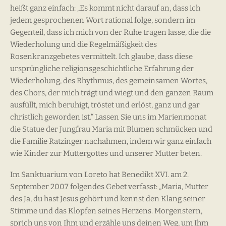
heißt ganz einfach: „Es kommt nicht darauf an, dass ich
jedem gesprochenen Wort rational folge, sondern im
Gegenteil, dass ich mich von der Ruhe tragen lasse, die die
Wiederholung und die Regelmäßigkeit des
Rosenkranzgebetes vermittelt. Ich glaube, dass diese
ursprüngliche religionsgeschichtliche Erfahrung der
Wiederholung, des Rhythmus, des gemeinsamen Wortes,
des Chors, der mich trägt und wiegt und den ganzen Raum
ausfüllt, mich beruhigt, tröstet und erlöst, ganz und gar
christlich geworden ist.“ Lassen Sie uns im Marienmonat
die Statue der Jungfrau Maria mit Blumen schmücken und
die Familie Ratzinger nachahmen, indem wir ganz einfach
wie Kinder zur Muttergottes und unserer Mutter beten.
Im Sanktuarium von Loreto hat Benedikt XVI. am 2.
September 2007 folgendes Gebet verfasst: „Maria, Mutter
des Ja, du hast Jesus gehört und kennst den Klang seiner
Stimme und das Klopfen seines Herzens. Morgenstern,
sprich uns von Ihm und erzähle uns deinen Weg, um Ihm