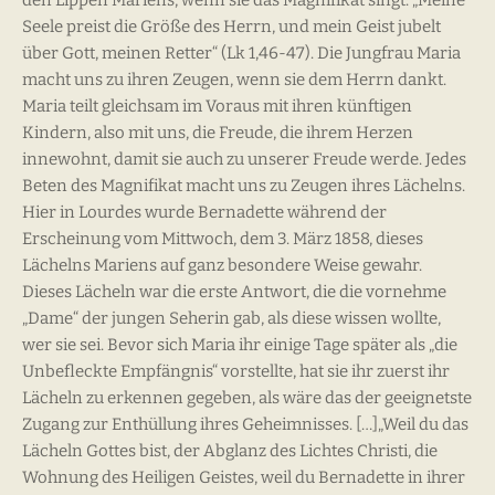
Seele preist die Größe des Herrn, und mein Geist jubelt
über Gott, meinen Retter“ (Lk 1,46-47). Die Jungfrau Maria
macht uns zu ihren Zeugen, wenn sie dem Herrn dankt.
Maria teilt gleichsam im Voraus mit ihren künftigen
Kindern, also mit uns, die Freude, die ihrem Herzen
innewohnt, damit sie auch zu unserer Freude werde. Jedes
Beten des Magnifikat macht uns zu Zeugen ihres Lächelns.
Hier in Lourdes wurde Bernadette während der
Erscheinung vom Mittwoch, dem 3. März 1858, dieses
Lächelns Mariens auf ganz besondere Weise gewahr.
Dieses Lächeln war die erste Antwort, die die vornehme
„Dame“ der jungen Seherin gab, als diese wissen wollte,
wer sie sei. Bevor sich Maria ihr einige Tage später als „die
Unbefleckte Empfängnis“ vorstellte, hat sie ihr zuerst ihr
Lächeln zu erkennen gegeben, als wäre das der geeignetste
Zugang zur Enthüllung ihres Geheimnisses. […]„Weil du das
Lächeln Gottes bist, der Abglanz des Lichtes Christi, die
Wohnung des Heiligen Geistes, weil du Bernadette in ihrer