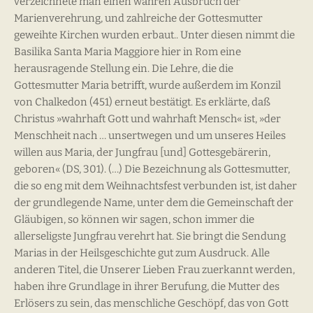
verzeichnete man einen wahren Ausbruch der
Marienverehrung, und zahlreiche der Gottesmutter
geweihte Kirchen wurden erbaut.. Unter diesen nimmt die
Basilika Santa Maria Maggiore hier in Rom eine
herausragende Stellung ein. Die Lehre, die die
Gottesmutter Maria betrifft, wurde außerdem im Konzil
von Chalkedon (451) erneut bestätigt. Es erklärte, daß
Christus »wahrhaft Gott und wahrhaft Mensch« ist, »der
Menschheit nach … unsertwegen und um unseres Heiles
willen aus Maria, der Jungfrau [und] Gottesgebärerin,
geboren« (DS, 301). (…) Die Bezeichnung als Gottesmutter,
die so eng mit dem Weihnachtsfest verbunden ist, ist daher
der grundlegende Name, unter dem die Gemeinschaft der
Gläubigen, so können wir sagen, schon immer die
allerseligste Jungfrau verehrt hat. Sie bringt die Sendung
Marias in der Heilsgeschichte gut zum Ausdruck. Alle
anderen Titel, die Unserer Lieben Frau zuerkannt werden,
haben ihre Grundlage in ihrer Berufung, die Mutter des
Erlösers zu sein, das menschliche Geschöpf, das von Gott