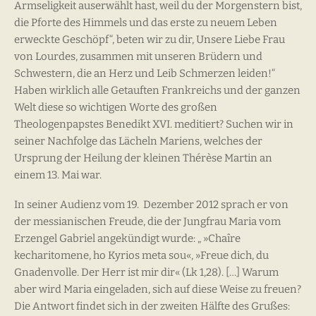
Armseligkeit auserwählt hast, weil du der Morgenstern bist,
die Pforte des Himmels und das erste zu neuem Leben
erweckte Geschöpf“, beten wir zu dir, Unsere Liebe Frau
von Lourdes, zusammen mit unseren Brüdern und
Schwestern, die an Herz und Leib Schmerzen leiden!“
Haben wirklich alle Getauften Frankreichs und der ganzen
Welt diese so wichtigen Worte des großen
Theologenpapstes Benedikt XVI. meditiert? Suchen wir in
seiner Nachfolge das Lächeln Mariens, welches der
Ursprung der Heilung der kleinen Thérèse Martin an
einem 13. Mai war.
In seiner Audienz vom 19. Dezember 2012 sprach er von
der messianischen Freude, die der Jungfrau Maria vom
Erzengel Gabriel angekündigt wurde: „ »Chaîre
kecharitomene, ho Kyrios meta sou«, »Freue dich, du
Gnadenvolle. Der Herr ist mir dir« (Lk 1,28). […] Warum
aber wird Maria eingeladen, sich auf diese Weise zu freuen?
Die Antwort findet sich in der zweiten Hälfte des Grußes: