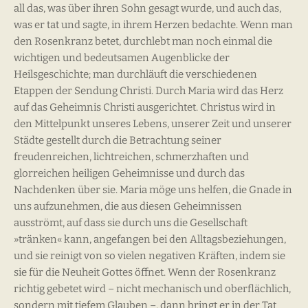
all das, was über ihren Sohn gesagt wurde, und auch das,
was er tat und sagte, in ihrem Herzen bedachte. Wenn man
den Rosenkranz betet, durchlebt man noch einmal die
wichtigen und bedeutsamen Augenblicke der
Heilsgeschichte; man durchläuft die verschiedenen
Etappen der Sendung Christi. Durch Maria wird das Herz
auf das Geheimnis Christi ausgerichtet. Christus wird in
den Mittelpunkt unseres Lebens, unserer Zeit und unserer
Städte gestellt durch die Betrachtung seiner
freudenreichen, lichtreichen, schmerzhaften und
glorreichen heiligen Geheimnisse und durch das
Nachdenken über sie. Maria möge uns helfen, die Gnade in
uns aufzunehmen, die aus diesen Geheimnissen
ausströmt, auf dass sie durch uns die Gesellschaft
»tränken« kann, angefangen bei den Alltagsbeziehungen,
und sie reinigt von so vielen negativen Kräften, indem sie
sie für die Neuheit Gottes öffnet. Wenn der Rosenkranz
richtig gebetet wird – nicht mechanisch und oberflächlich,
sondern mit tiefem Glauben –, dann bringt er in der Tat