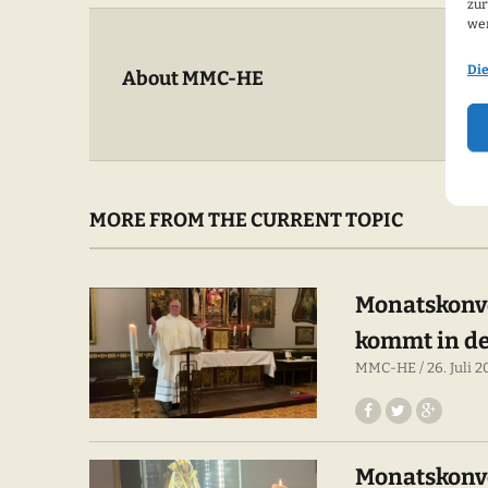
zur
we
Di
About MMC-HE
MORE FROM THE CURRENT TOPIC
Monatskonve
kommt in der
MMC-HE
26. Juli 
Monatskonve