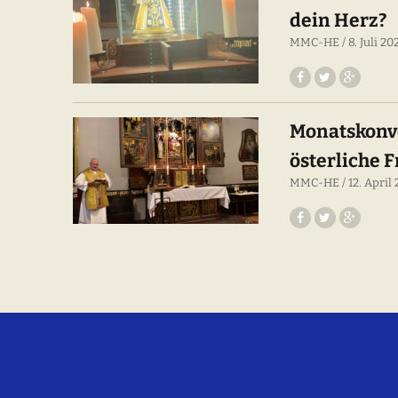
dein Herz?
MMC-HE
8. Juli 2
Monatskonve
österliche 
MMC-HE
12. April