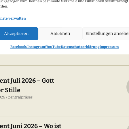
ückgezogen wird, können bestimmte Merkmale und Funktionen beeinträchtigt
rden.
enste verwalten
Akzeptieren
Ablehnen
Einstellungen anseh
Facebook/Instagram/YouTube
Datenschutzerklärung
Impressum
nt Juli 2026 – Gott
 Stille
2026
Zentralpräses
nt Juni 2026 – Wo ist