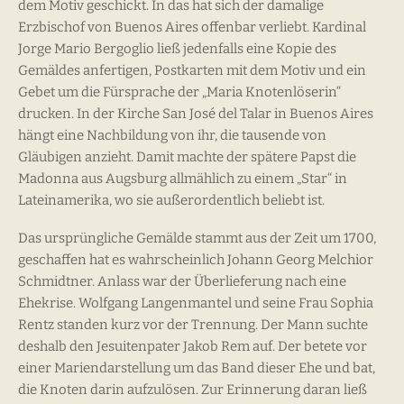
dem Motiv geschickt. In das hat sich der damalige
Erzbischof von Buenos Aires offenbar verliebt. Kardinal
Jorge Mario Bergoglio ließ jedenfalls eine Kopie des
Gemäldes anfertigen, Postkarten mit dem Motiv und ein
Gebet um die Fürsprache der „Maria Knotenlöserin“
drucken. In der Kirche San José del Talar in Buenos Aires
hängt eine Nachbildung von ihr, die tausende von
Gläubigen anzieht. Damit machte der spätere Papst die
Madonna aus Augsburg allmählich zu einem „Star“ in
Lateinamerika, wo sie außerordentlich beliebt ist.
Das ursprüngliche Gemälde stammt aus der Zeit um 1700,
geschaffen hat es wahrscheinlich Johann Georg Melchior
Schmidtner. Anlass war der Überlieferung nach eine
Ehekrise. Wolfgang Langenmantel und seine Frau Sophia
Rentz standen kurz vor der Trennung. Der Mann suchte
deshalb den Jesuitenpater Jakob Rem auf. Der betete vor
einer Mariendarstellung um das Band dieser Ehe und bat,
die Knoten darin aufzulösen. Zur Erinnerung daran ließ