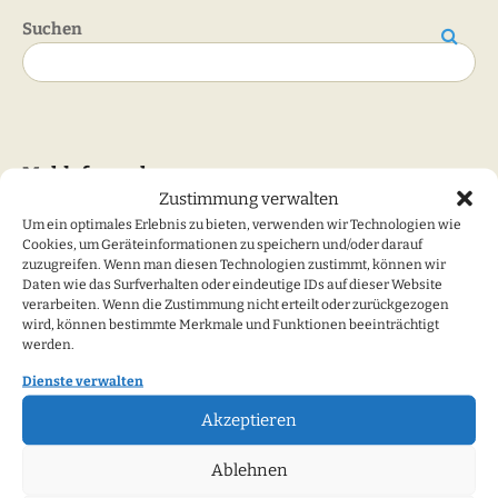
Suchen
Suchen
Meldeformulare
Zustimmung verwalten
Um ein optimales Erlebnis zu bieten, verwenden wir Technologien wie
Ich will Mitglied werden
Cookies, um Geräteinformationen zu speichern und/oder darauf
Newsletter - Anmeldung
zuzugreifen. Wenn man diesen Technologien zustimmt, können wir
Fehler/Anregungen
Daten wie das Surfverhalten oder eindeutige IDs auf dieser Website
verarbeiten. Wenn die Zustimmung nicht erteilt oder zurückgezogen
wird, können bestimmte Merkmale und Funktionen beeinträchtigt
werden.
Kategorien
Dienste verwalten
Akzeptieren
Kategorien
Ablehnen