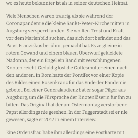
wo es heute bekannter ist als in seiner deutschen Heimat.
Viele Menschen waren traurig, als sie während der
Coronapandemie die kleine Sankt-Peter-Kirche mitten in
Augsburg versperrt fanden. Sie wollten Trost und Kraft
vor dem Marienbild suchen, das sich dort befindet und das
Papst Franziskus berühmt gemacht hat. Es zeigt eine in
rotem Gewand und einem blauen Überwurf gekleidete
Madonna, der ein Engel ein Band mit verschlungenen
Knoten reicht. Geduldig löst die Gottesmutter einen nach
den anderen. In Rom hatte der Pontifex vor einer Kopie
des Bildes einen Rosenkranz für das Ende der Pandemie
gebetet. Bei einer Generalaudienz bat er sogar Pilger aus
Augsburg, um die Fürsprache der Knotenlöserin für ihn zu
bitten. Das Original hat der am Ostermontag verstorbene
Papst allerdings nie gesehen. In der Fuggerstadt sei er nie
gewesen, sagte er 2017 in einem Interview.
Eine Ordensfrau habe ihm allerdings eine Postkarte mit