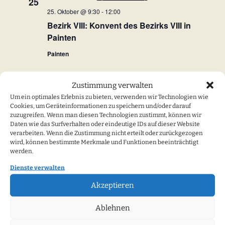
h
25
25. Oktober @ 9:30
-
12:00
e
s
Bezirk VIII: Konvent des Bezirks VIII in
u
i
Painten
n
c
Painten
d
h
A
Zustimmung verwalten
n
t
Vorherige
Heute
Nächste
Um ein optimales Erlebnis zu bieten, verwenden wir Technologien wie
s
Veranstaltungen
Veranstalt
Cookies, um Geräteinformationen zu speichern und/oder darauf
e
zuzugreifen. Wenn man diesen Technologien zustimmt, können wir
i
Daten wie das Surfverhalten oder eindeutige IDs auf dieser Website
Kalender abonnieren
n
verarbeiten. Wenn die Zustimmung nicht erteilt oder zurückgezogen
c
wird, können bestimmte Merkmale und Funktionen beeinträchtigt
-
h
werden.
t
N
Dienste verwalten
e
Akzeptieren
a
n
v
Ablehnen
,