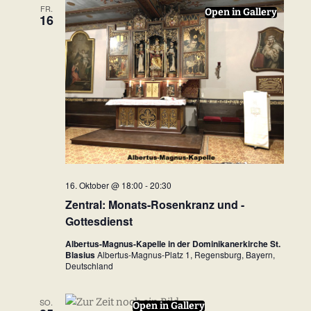
u
FR.
Open in Gallery
a
16
n
m
w
s
n
ä
t
s
h
a
l
t
l
e
a
n
t
.
u
l
n
t
g
16. Oktober @ 18:00
-
20:30
u
Zentral: Monats-Rosenkranz und -
e
Gottesdienst
n
n
Albertus-Magnus-Kapelle in der Dominikanerkirche St.
S
g
Blasius
Albertus-Magnus-Platz 1, Regensburg, Bayern,
Deutschland
u
A
c
SO.
n
Open in Gallery