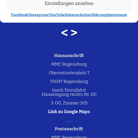
i
N
Einstellungen ansehen
a
g
Facebook/Instagram/YouTube
Datenschutzerklärung
Impressum
v
a
< >
i
t
g
a
i
t
Hausanschrift
o
MMC Regensburg
i
n
Obermünsterplatz 7
o
93047 Regensburg
n
(nach Torzufahrt
Hauseingang rechts Nr. 10)
3. OG, Zimmer 305
Link zu Google Maps
Postanschrift
MMC Regensburg