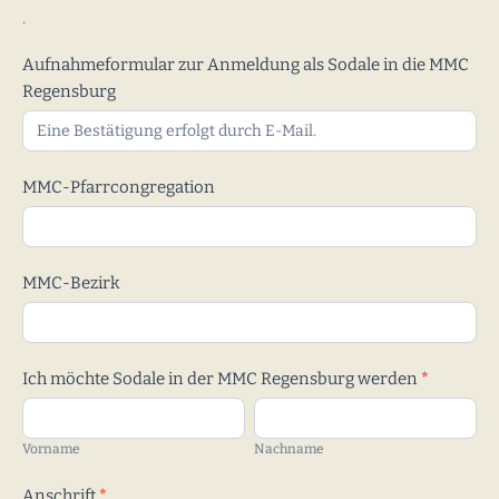
.
Aufnahmeformular
Aufnahmeformular zur Anmeldung als Sodale in die MMC
zur
Regensburg
Anmeldung
als
Sodale
MMC-Pfarrcongregation
in
die
MMC
Regensburg
MMC-Bezirk
Ich möchte Sodale in der MMC Regensburg werden
*
Vorname
Nachname
Vorname
Nachname
Anschrift
*